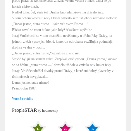
proud písku, až konečně cesta zmizela ve tmě večera v mlze, valící se po
lukách a křovinách.
Nedbal toho. Šel, stále šel. Dral se kupředu, křoví mu drásalo šaty.
V tom tichém večeru u řeky Drávy ozývalo se z úst jeho v neznámé melodii:
„Danas jesmo, sutra nismo… tako veli sveto Pismo…“
Blízko ozval se tmou hukot, jako když řeka šumí a pění se.
Juraj Vručić ocitl se v tom okamžiku nevědomky u břehu řeky Drávy, na
jednom z těch vysokých břehů, které rok od roka se rozšiřují a podmílají,
drolí se ve dne v noci…
„Danas jesmo, sutra nismo,“ ozvalo se z jeho úst.
Vručić byl již na samém srázu. Zazpíval ještě jednou. „Danas jesmo,“ ozvalo
se na břehu, „sutra nismo —“ doznělo již dole a vmísilo se v hukot řeky…
Juraje Vručiće odnášel divoký proud Drávy, z které ani dobrý plavec by v
těch místech nevyplaval…
Danas jesmo, sutra nismo!
Psáno roku 1907.
Vtipné povídky
People
STAR
(0 hodnocení)