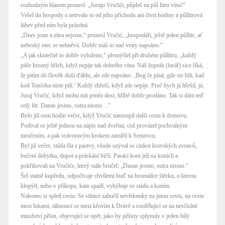
rozhodným hlasem pronesl: „Juraju Vručići, půjdeš na půl litru vína!“
Vešel do hospody a netrvalo to od jeho příchodu ani čtvrt hodiny a půllitrová
láhev před ním byla prázdná.
„Dnes jsme a zítra nejsme,“ pronesl Vručić, „hospodáři, ještě jeden půllitr, ať
nebeský otec se nehněvá. Dobře máš to nad vraty napsáno.“
„A jak skutečně to dobře vyloženo,“ přemýšlel při druhém půllitru, „každý
páše hrozný hřích, když nepije tak dobrého vína. Náš župnik (farář) sice říká,
že pitím dá člověk duši ďáblu, ale zde napsáno: ‚Bog če pital, gde ste bili, kad
kod Tončeka niste pili.‘ Každý zhřeší, když zde nepije. Proč bych já hřešil, já,
Juraj Vručić, když mohu mít peněz dost, hříbě dobře prodáno. Tak si dám teď
celý litr. Danas jesmo, sutra nismo…“
Bylo již osm hodin večer, když Vručić nastoupil další cestu k domovu.
Podíval se ještě jednou na nápis nad dveřmi, což provázel pochvalným
mručením, a pak vrávoravým krokem zamířil k Semovcu.
Byl již večer, stáda šla z pastvy, všude ozýval se cinkot kravských zvonců,
bučení dobytka, dupot a práskání bičů. Pasáci koní jeli na koních a
pokřikovali na Vručiće, který stále bručel: „Danas jesmo, sutra nismo.“
Šel statně kupředu, odpočívaje chvílemi buď na hromádce štěrku, o kterou
klopýtl, nebo v příkopu, kam spadl, vyhýbaje se stádu a koním.
Nakonec si spletl cestu. Se silnice zabočil nevědomky na jinou cestu, na cestu
mezi lukami, táhnoucí se mezi křovím k Drávě a rozdělující se na nesčíslné
množství pěšin, objevující se opět, jako by pěšiny splynuly v jeden bílý