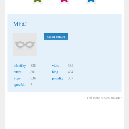
MijáJ
napsat zprávu
básničky
838
videa
385
citáty
801
blog
484
vtipy
836
povídky
387
zpovědi
7
Proč máme na webu reklamy?