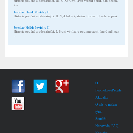
Historie poučná a odstrašující. III. U Koruny. „Pan vrchní berní, pan děkan,
p...
Jaroslav Hašek Povídky II
Historie poučná a odstrašující. II. Výklad o špatném hostinci U vola, o paní
...
Jaroslav Hašek Povídky II
Historie poučná a odstrašující. I. První výklad o povinnostech, který měl pan
...
O
PeopleLovePeople
Aktuality
O nás, o našem
týmu
Soutěže
Nápověda, FAQ