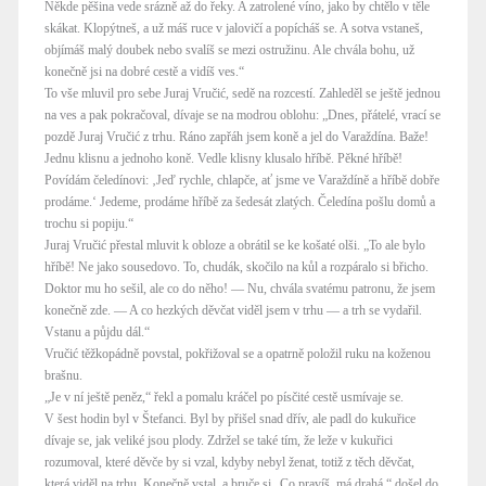
Někde pěšina vede srázně až do řeky. A zatrolené víno, jako by chtělo v těle
skákat. Klopýtneš, a už máš ruce v jalovičí a popícháš se. A sotva vstaneš,
objímáš malý doubek nebo svalíš se mezi ostružinu. Ale chvála bohu, už
konečně jsi na dobré cestě a vidíš ves.“
To vše mluvil pro sebe Juraj Vručić, sedě na rozcestí. Zahleděl se ještě jednou
na ves a pak pokračoval, dívaje se na modrou oblohu: „Dnes, přátelé, vrací se
pozdě Juraj Vručić z trhu. Ráno zapřáh jsem koně a jel do Varaždína. Baže!
Jednu klisnu a jednoho koně. Vedle klisny klusalo hříbě. Pěkné hříbě!
Povídám čeledínovi: ‚Jeď rychle, chlapče, ať jsme ve Varaždíně a hříbě dobře
prodáme.‘ Jedeme, prodáme hříbě za šedesát zlatých. Čeledína pošlu domů a
trochu si popiju.“
Juraj Vručić přestal mluvit k obloze a obrátil se ke košaté olši. „To ale bylo
hříbě! Ne jako sousedovo. To, chudák, skočilo na kůl a rozpáralo si břicho.
Doktor mu ho sešil, ale co do něho! — Nu, chvála svatému patronu, že jsem
konečně zde. — A co hezkých děvčat viděl jsem v trhu — a trh se vydařil.
Vstanu a půjdu dál.“
Vručić těžkopádně povstal, pokřižoval se a opatrně položil ruku na koženou
brašnu.
„Je v ní ještě peněz,“ řekl a pomalu kráčel po písčité cestě usmívaje se.
V šest hodin byl v Štefanci. Byl by přišel snad dřív, ale padl do kukuřice
dívaje se, jak veliké jsou plody. Zdržel se také tím, že leže v kukuřici
rozumoval, které děvče by si vzal, kdyby nebyl ženat, totiž z těch děvčat,
která viděl na trhu. Konečně vstal, a bruče si „Co pravíš, má drahá,“ došel do