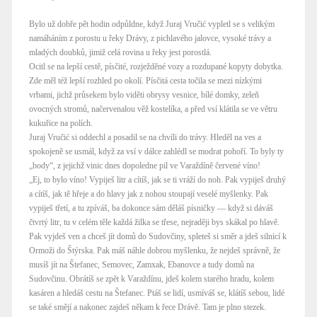
Bylo už dobře pět hodin odpůldne, když Juraj Vručić vypletl se s velikým
namáháním z porostu u řeky Drávy, z pichlavého jalovce, vysoké trávy a
mladých doubků, jimiž celá rovina u řeky jest porostlá.
Ocitl se na lepší cestě, písčité, rozježděné vozy a rozdupané kopyty dobytka.
Zde měl též lepší rozhled po okolí. Písčitá cesta točila se mezi nízkými
vrbami, jichž průsekem bylo viděti obrysy vesnice, bílé domky, zeleň
ovocných stromů, načervenalou věž kostelíka, a před vsí klátila se ve větru
kukuřice na polích.
Juraj Vručić si oddechl a posadil se na chvíli do trávy. Hleděl na ves a
spokojeně se usmál, když za vsí v dálce zahlédl se modrat pohoří. To byly ty
„body“, z jejichž vinic dnes dopoledne pil ve Varaždíně červené víno!
„Ej, to bylo víno! Vypiješ litr a cítíš, jak se ti vráží do noh. Pak vypiješ druhý
a cítíš, jak tě hřeje a do hlavy jak z nohou stoupají veselé myšlenky. Pak
vypiješ třetí, a tu zpíváš, ba dokonce sám děláš písničky — když si dáváš
čtvrtý litr, tu v celém těle každá žilka se třese, nejraději bys skákal po hlavě.
Pak vyjdeš ven a chceš jít domů do Sudovčiny, spleteš si směr a jdeš silnicí k
Ormoži do Štýrska. Pak máš náhle dobrou myšlenku, že nejdeš správně, že
musíš jít na Štefanec, Semovec, Zamxak, Ebanovce a tudy domů na
Sudovčinu. Obrátíš se zpět k Varaždínu, jdeš kolem starého hradu, kolem
kasáren a hledáš cestu na Štefanec. Ptáš se lidí, usmíváš se, klátíš sebou, lidé
se také smějí a nakonec zajdeš někam k řece Drávě. Tam je plno stezek.