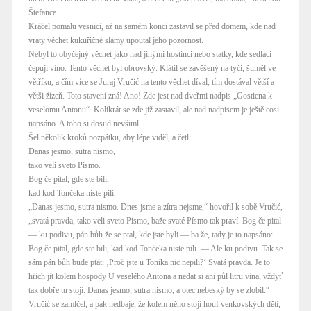
Štefance.
Kráčel pomalu vesnicí, až na samém konci zastavil se před domem, kde nad
vraty věchet kukuřičné slámy upoutal jeho pozornost.
Nebyl to obyčejný věchet jako nad jinými hostinci nebo statky, kde sedláci
čepují víno. Tento věchet byl obrovský. Klátil se zavěšený na tyči, šuměl ve
větříku, a čím více se Juraj Vručić na tento věchet díval, tím dostával větší a
větši žízeň. Toto stavení zná! Ano! Zde jest nad dveřmi nadpis „Gostiena k
veselomu Antonu“. Kolikrát se zde již zastavil, ale nad nadpisem je ještě cosi
napsáno. A toho si dosud nevšiml.
Šel několik kroků pozpátku, aby lépe viděl, a četl:
Danas jesmo, sutra nismo,
tako veli sveto Pismo.
Bog če pital, gde ste bili,
kad kod Tončeka niste pili.
„Danas jesmo, sutra nismo. Dnes jsme a zítra nejsme,“ hovořil k sobě Vručić,
„svatá pravda, tako veli sveto Pismo, baže svaté Písmo tak praví. Bog če pital
— ku podivu, pán bůh že se ptal, kde jste byli — ba že, tady je to napsáno:
Bog če pital, gde ste bili, kad kod Tončeka niste pili. — Ale ku podivu. Tak se
sám pán bůh bude ptát: ‚Proč jste u Toníka nic nepili?‘ Svatá pravda. Je to
hřích jít kolem hospody U veselého Antona a nedat si ani půl litru vína, vždyť
tak dobře tu stojí: Danas jesmo, sutra nismo, a otec nebeský by se zlobil.“
Vručić se zamlčel, a pak nedbaje, že kolem něho stojí houf venkovských dětí,