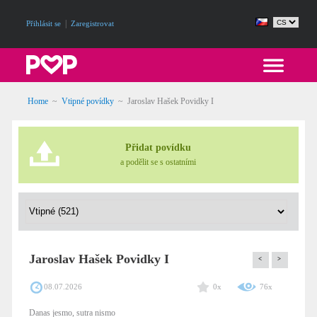
|
Přihlásit se
Zaregistrovat
Home
~
Vtipné povídky
~
Jaroslav Hašek Povidky I
Přidat povídku
a podělit se s ostatními
Jaroslav Hašek Povidky I
<
>
08.07.2026
0x
76x
Danas jesmo, sutra nismo