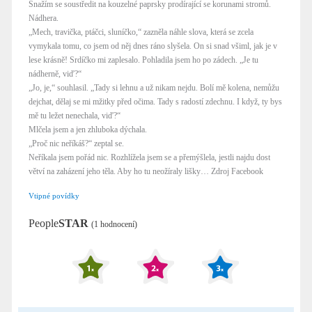
Snažím se soustředit na kouzelné paprsky prodírající se korunami stromů.
Nádhera.
„Mech, travička, ptáčci, sluníčko,“ zazněla náhle slova, která se zcela
vymykala tomu, co jsem od něj dnes ráno slyšela. On si snad všiml, jak je v
lese krásně! Srdíčko mi zaplesalo. Pohladila jsem ho po zádech. „Je tu
nádherně, viď?“
„Jo, je,“ souhlasil. „Tady si lehnu a už nikam nejdu. Bolí mě kolena, nemůžu
dejchat, dělaj se mi mžitky před očima. Tady s radostí zdechnu. I když, ty bys
mě tu ležet nenechala, viď?“
Mlčela jsem a jen zhluboka dýchala.
„Proč nic neříkáš?“ zeptal se.
Neříkala jsem pořád nic. Rozhlížela jsem se a přemýšlela, jestli najdu dost
větví na zaházení jeho těla. Aby ho tu neožíraly lišky… Zdroj Facebook
Vtipné povídky
People
STAR
(1 hodnocení)