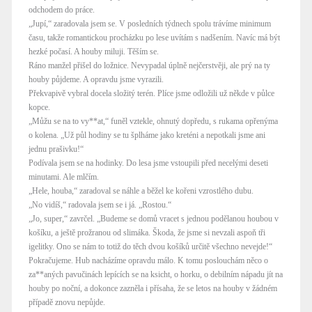
odchodem do práce.
„Jupí,“ zaradovala jsem se. V posledních týdnech spolu trávíme minimum
času, takže romantickou procházku po lese uvítám s nadšením. Navíc má být
hezké počasí. A houby miluji. Těším se.
Ráno manžel přišel do ložnice. Nevypadal úplně nejčerstvěji, ale prý na ty
houby půjdeme. A opravdu jsme vyrazili.
Překvapivě vybral docela složitý terén. Plíce jsme odložili už někde v půlce
kopce.
„Můžu se na to vy**at,“ funěl vztekle, ohnutý dopředu, s rukama opřenýma
o kolena. „Už půl hodiny se tu šplháme jako kreténi a nepotkali jsme ani
jednu prašivku!“
Podívala jsem se na hodinky. Do lesa jsme vstoupili před necelými deseti
minutami. Ale mlčím.
„Hele, houba,“ zaradoval se náhle a běžel ke kořeni vzrostlého dubu.
„No vidíš,“ radovala jsem se i já. „Rostou.“
„Jo, super,“ zavrčel. „Budeme se domů vracet s jednou podělanou houbou v
košíku, a ještě prožranou od slimáka. Škoda, že jsme si nevzali aspoň tři
igelitky. Ono se nám to totiž do těch dvou košíků určitě všechno nevejde!“
Pokračujeme. Hub nacházíme opravdu málo. K tomu poslouchám něco o
za**aných pavučinách lepících se na ksicht, o horku, o debilním nápadu jít na
houby po noční, a dokonce zazněla i přísaha, že se letos na houby v žádném
případě znovu nepůjde.