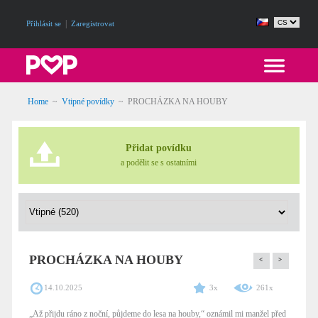
|
Přihlásit se
Zaregistrovat
Home
~
Vtipné povídky
~
PROCHÁZKA NA HOUBY
Přidat povídku
a podělit se s ostatními
PROCHÁZKA NA HOUBY
<
>
14.10.2025
3x
261x
„Až přijdu ráno z noční, půjdeme do lesa na houby,“ oznámil mi manžel před