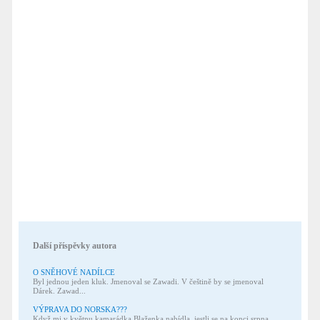
Další příspěvky autora
O SNĚHOVÉ NADÍLCE
Byl jednou jeden kluk. Jmenoval se Zawadi. V češtině by se jmenoval
Dárek. Zawad...
VÝPRAVA DO NORSKA???
Když mi v květnu kamarádka Blaženka nabídla, jestli se na konci srpna