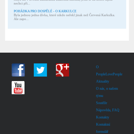
nechci při...
POHÁDKA PRO DOSPĚLÉ - O KARKULCE
Byla jednou jedna dívka, které nikdo neřekl jinak než Červená Karkulka.
Ale zapo...
O
PeopleLovePeople
Aktuality
O nás, o našem
týmu
Soutěže
Nápověda, FAQ
Kontakty
Kontaktní
formulář