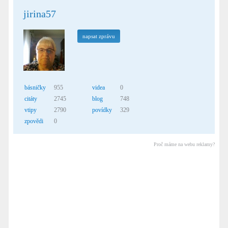
jirina57
napsat zprávu
básničky
955
videa
0
citáty
2745
blog
748
vtipy
2790
povídky
329
zpovědi
0
Proč máme na webu reklamy?